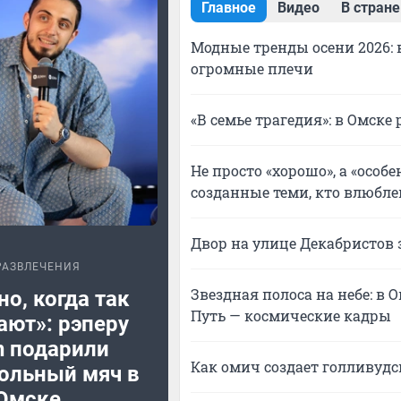
Главное
Видео
В стране
Модные тренды осени 2026:
огромные плечи
«В семье трагедия»: в Омск
Не просто «хорошо», а «особ
созданные теми, кто влюбле
Двор на улице Декабристов
РАЗВЛЕЧЕНИЯ
Звездная полоса на небе: в
о, когда так
Путь — космические кадры
ают»: рэперу
n подарили
Как омич создает голливудс
ольный мяч в
Омске