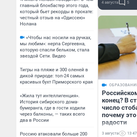
4 августа
5
главный блокбастер этого года,
который бьет рекорды в прокате:
честный отзыв на «Одиссею»
Нолана
«Чтобы нас носили на ручках,
мы любим»: нерпа Сергеевна,
которую спасли бельком, стала
звездой Сети. Видео
Тигры на пляже и 300 оленей в
дикой природе: топ-24 самых
красивых бухт Приморского края
ОБРАЗОВАНИ
Российско
«Жила тут интеллигенция».
конец? В с
История сибирского дома-
число стоб
бумеранга, где в гости ходили
через балконы, — таких всего
почему это
два в России
радости
3 августа
13 47
Россию атаковали больше 200