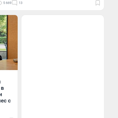
5 669
13
ч
 в
и
ес с