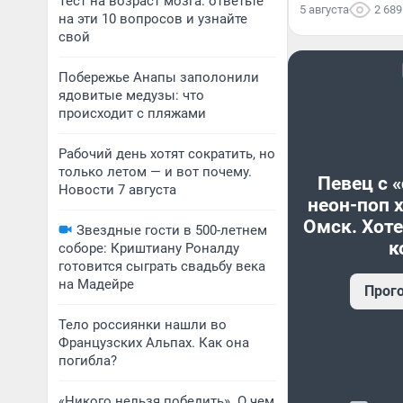
Тест на возраст мозга: ответьте
5 августа
2 689
на эти 10 вопросов и узнайте
свой
Побережье Анапы заполонили
ядовитые медузы: что
происходит с пляжами
Рабочий день хотят сократить, но
только летом — и вот почему.
Певец с 
Новости 7 августа
неон-поп 
Омск. Хоте
Звездные гости в 500-летнем
к
соборе: Криштиану Роналду
готовится сыграть свадьбу века
на Мадейре
Прог
Тело россиянки нашли во
Французских Альпах. Как она
погибла?
«Никого нельзя победить». О чем