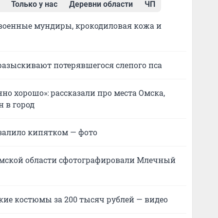
Только у нас
Деревни области
ЧП
 военные мундиры, крокодиловая кожа и
е разыскивают потерявшегося слепого пса
енно хорошо»: рассказали про места Омска,
н в город
 залило кипятком — фото
 Омской области сфотографировали Млечный
кие костюмы за 200 тысяч рублей — видео