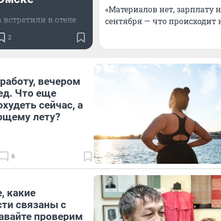
«Материалов нет, зарплату не
а встретили в отеле
сентября — что происходит 
2
работу, вечером
ед. Что еще
худеть сейчас, а
ющему лету?
6
, какие
ти связаны с
авайте проверим