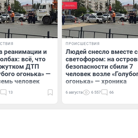
СТВИЯ
ПРОИСШЕСТВИЯ
в реанимации и
Людей снесло вместе с
олбах: всё, что
светофором: на остров
о жутком ДТП
безопасности сбили 7
убого огонька» —
человек возле «Голубо
семь человек
огонька» — хроника
13
6 августа
6 557
66