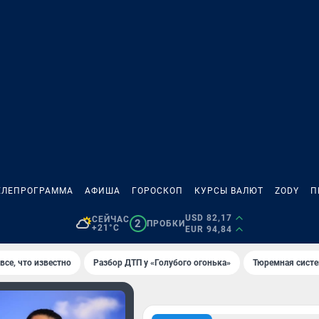
ЕЛЕПРОГРАММА
АФИША
ГОРОСКОП
КУРСЫ ВАЛЮТ
ZODY
П
USD 82,17
СЕЙЧАС
2
ПРОБКИ
+21°C
EUR 94,84
все, что известно
Разбор ДТП у «Голубого огонька»
Тюремная систе