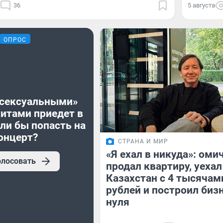
36
5 августа
ОПРОС
«сексуальными»
хитами приедет в
ли бы попасть на
онцерт?
СТРАНА И МИР
«Я ехал в никуда»: оми
олосовать
продал квартиру, уехал
Казахстан с 4 тысячам
рублей и построил бизн
нуля