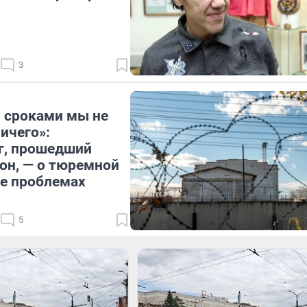
3
 сроками мы не
ичего»:
г, прошедший
зон, — о тюремной
ее проблемах
5