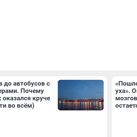
в до автобусов с
«Пошло
ерами. Почему
уха». 
 оказался круче
мозгов
ти во всём)
остает