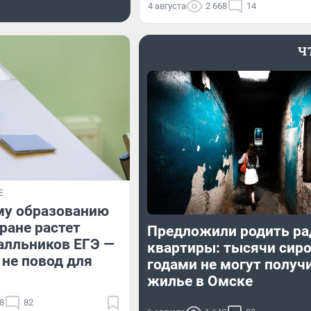
4 августа
2 668
14
Ч
Е
му образованию
тране растет
Предложили родить ра
алльников ЕГЭ —
квартиры: тысячи сир
 не повод для
годами не могут получ
жилье в Омске
8
82