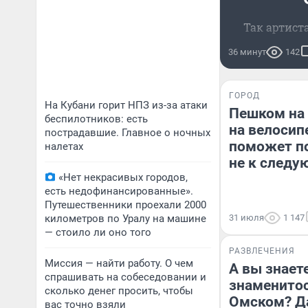
Так артист
36 минут
142
ГОРОД
На Кубани горит НПЗ из-за атаки
Пешком на 
беспилотников: есть
на велосип
пострадавшие. Главное о ночных
поможет по
налетах
не к следу
«Нет некрасивых городов,
есть недофинансированные».
Путешественники проехали 2000
километров по Уралу на машине
31 июля
1 147
— стоило ли оно того
РАЗВЛЕЧЕНИЯ
Миссия — найти работу. О чем
А вы знаете
спрашивать на собеседовании и
знаменитос
сколько денег просить, чтобы
Омском? Д
вас точно взяли