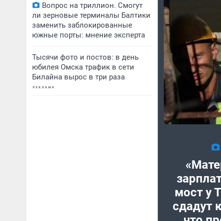
Вопрос на триллион. Смогут
ли зерновые терминалы Балтики
заменить заблокированные
южные порты: мнение эксперта
Тысячи фото и постов: в день
юбилея Омска трафик в сети
Билайна вырос в три раза
«Мате
зарплат
мост у 
сдадут к
что пр