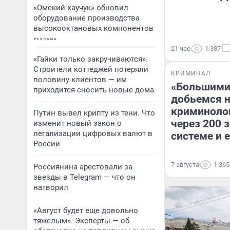
«Омский каучук» обновил
оборудование производства
высокооктановых компонентов
21 час
1 387
«Гайки только закручиваются».
Строители коттеджей потеряли
КРИМИНАЛ
половину клиентов — им
«Большими
приходится сносить новые дома
добьемся н
криминоло
Путин вывел крипту из тени. Что
через 200 
изменит новый закон о
легализации цифровых валют в
системе и 
России
7 августа
1 365
Россиянина арестовали за
звезды в Telegram — что он
натворил
«Август будет еще довольно
тяжелым». Эксперты — об