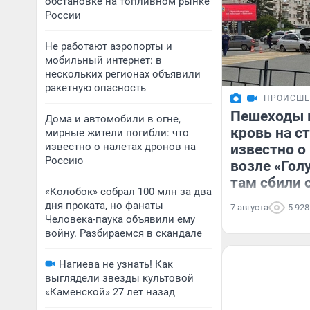
обстановке на топливном рынке
России
Не работают аэропорты и
мобильный интернет: в
нескольких регионах объявили
ракетную опасность
ПРОИСШЕ
Пешеходы 
Дома и автомобили в огне,
кровь на ст
мирные жители погибли: что
известно о налетах дронов на
известно 
Россию
возле «Гол
там сбили 
«Колобок» собрал 100 млн за два
дня проката, но фанаты
7 августа
5 928
Человека-паука объявили ему
войну. Разбираемся в скандале
Нагиева не узнать! Как
выглядели звезды культовой
«Каменской» 27 лет назад