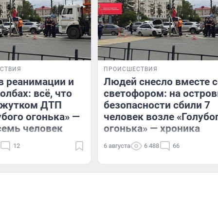
СТВИЯ
ПРОИСШЕСТВИЯ
в реанимации и
Людей снесло вместе с
олбах: всё, что
светофором: на остров
о жутком ДТП
безопасности сбили 7
убого огонька» —
человек возле «Голубо
семь человек
огонька» — хроника
12
6 августа
6 488
66