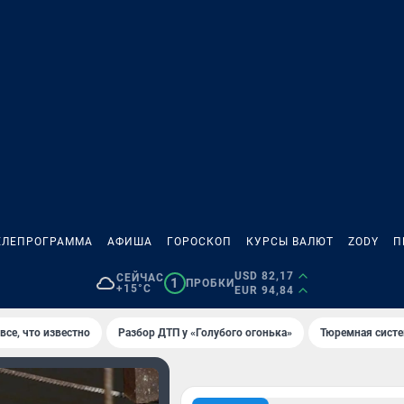
ЕЛЕПРОГРАММА
АФИША
ГОРОСКОП
КУРСЫ ВАЛЮТ
ZODY
П
USD 82,17
СЕЙЧАС
1
ПРОБКИ
+15°C
EUR 94,84
все, что известно
Разбор ДТП у «Голубого огонька»
Тюремная систе