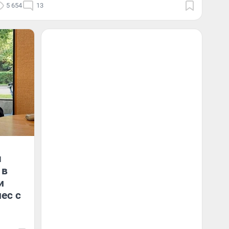
5 654
13
ч
 в
и
ес с