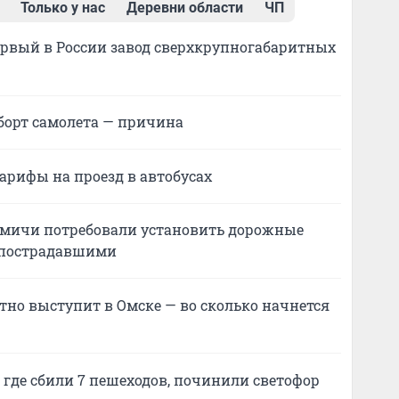
Только у нас
Деревни области
ЧП
ервый в России завод сверхкрупногабаритных
борт самолета — причина
арифы на проезд в автобусах
 омичи потребовали установить дорожные
8 пострадавшими
тно выступит в Омске — во сколько начнется
где сбили 7 пешеходов, починили светофор