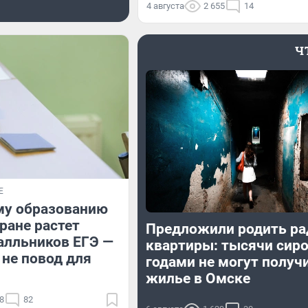
4 августа
2 655
14
Ч
Е
му образованию
тране растет
Предложили родить ра
алльников ЕГЭ —
квартиры: тысячи сир
 не повод для
годами не могут получ
жилье в Омске
8
82