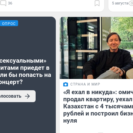
36
5 августа
ОПРОС
«сексуальными»
хитами приедет в
ли бы попасть на
онцерт?
СТРАНА И МИР
«Я ехал в никуда»: оми
олосовать
продал квартиру, уехал
Казахстан с 4 тысячам
рублей и построил бизн
нуля