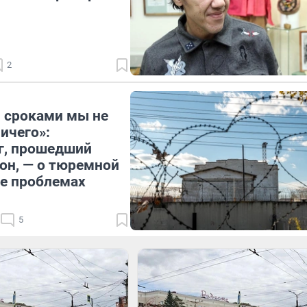
2
 сроками мы не
ичего»:
г, прошедший
зон, — о тюремной
ее проблемах
5