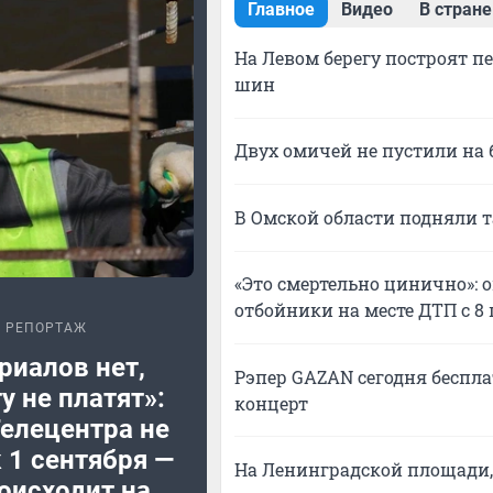
Главное
Видео
В стране
На Левом берегу построят п
шин
Двух омичей не пустили на 
В Омской области подняли т
«Это смертельно цинично»:
отбойники на месте ДТП с 
РЕПОРТАЖ
риалов нет,
Рэпер GAZAN сегодня беспла
у не платят»:
концерт
Телецентра не
 1 сентября —
На Ленинградской площади, 
оисходит на