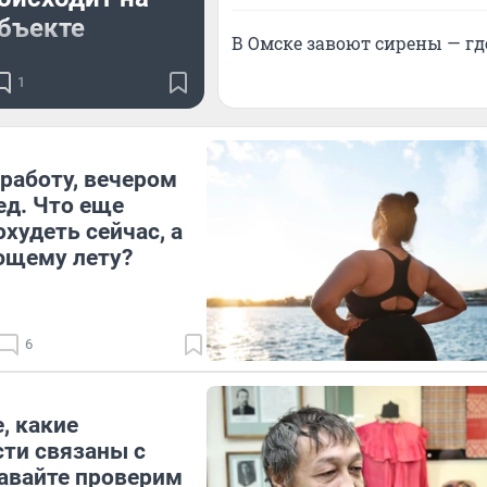
бъекте
В Омске завоют сирены — гд
стройки моста 30 лет
1
ВЛКСМ
работу, вечером
ед. Что еще
худеть сейчас, а
ющему лету?
6
, какие
ти связаны с
авайте проверим