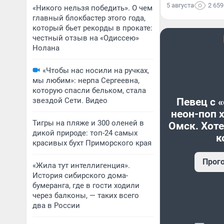
5 августа
2 659
«Никого нельзя победить». О чем
главный блокбастер этого года,
который бьет рекорды в прокате:
честный отзыв на «Одиссею»
Нолана
«Чтобы нас носили на ручках,
мы любим»: нерпа Сергеевна,
которую спасли бельком, стала
звездой Сети. Видео
Певец с 
неон-поп 
Тигры на пляже и 300 оленей в
Омск. Хоте
дикой природе: топ-24 самых
к
красивых бухт Приморского края
Прог
«Жила тут интеллигенция».
История сибирского дома-
бумеранга, где в гости ходили
через балконы, — таких всего
два в России