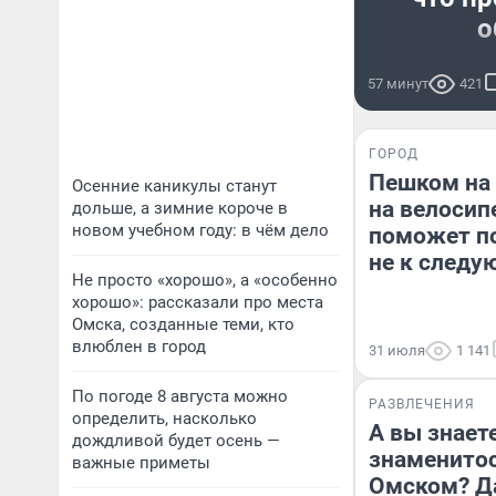
о
Репортаж со 
57 минут
421
ГОРОД
Пешком на 
Осенние каникулы станут
на велосип
дольше, а зимние короче в
новом учебном году: в чём дело
поможет по
не к следу
Не просто «хорошо», а «особенно
хорошо»: рассказали про места
Омска, созданные теми, кто
влюблен в город
31 июля
1 141
По погоде 8 августа можно
РАЗВЛЕЧЕНИЯ
определить, насколько
А вы знаете
дождливой будет осень —
знаменитос
важные приметы
Омском? Д