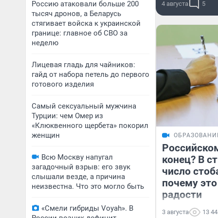
Россию атаковали больше 200
4 августа
5
тысяч дронов, а Беларусь
стягивает войска к украинской
границе: главное об СВО за
неделю
Лицевая гладь для чайников:
гайд от набора петель до первого
готового изделия
Самый сексуальный мужчина
Турции: чем Омер из
«Клюквенного щербета» покорил
женщин
ОБРАЗОВАНИ
Российско
Всю Москву напугал
конец? В с
загадочный взрыв: его звук
число стоб
слышали везде, а причина
почему это
неизвестна. Что это могло быть
радости
«Смели гибриды Voyah». В
3 августа
13 44