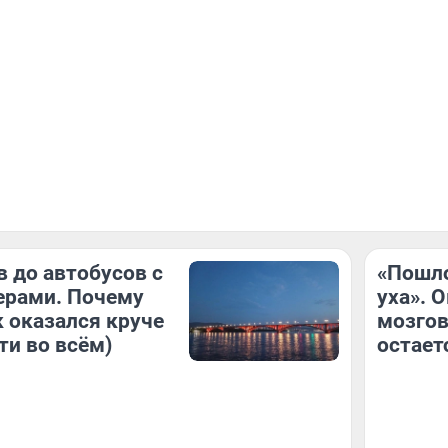
в до автобусов с
«Пошло
ерами. Почему
уха». 
 оказался круче
мозгов
ти во всём)
остает