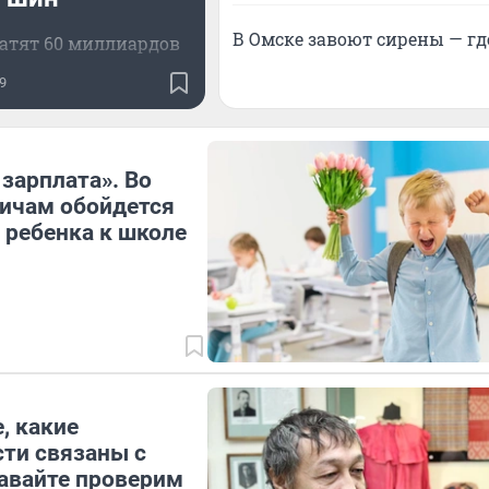
В Омске завоют сирены — гд
ратят 60 миллиардов
9
 зарплата». Во
ичам обойдется
 ребенка к школе
, какие
ти связаны с
авайте проверим