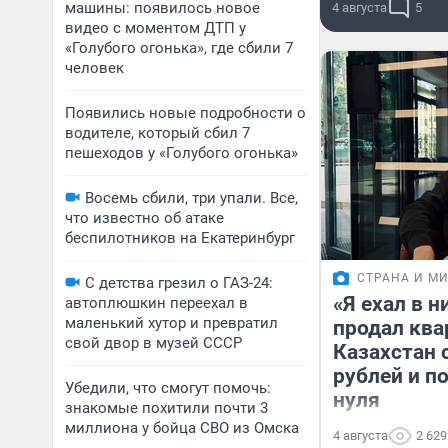
машины: появилось новое
4 августа
5
видео с моментом ДТП у
«Голубого огонька», где сбили 7
человек
Появились новые подробности о
водителе, который сбил 7
пешеходов у «Голубого огонька»
Восемь сбили, три упали. Все,
что известно об атаке
беспилотников на Екатеринбург
СТРАНА И М
С детства грезил о ГАЗ-24:
«Я ехал в н
автоплюшкин переехал в
маленький хутор и превратил
продал квар
свой двор в музей СССР
Казахстан 
рублей и п
Убедили, что смогут помочь:
нуля
знакомые похитили почти 3
миллиона у бойца СВО из Омска
4 августа
2 629