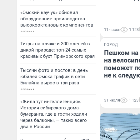
«Омский каучук» обновил
оборудование производства
высокооктановых компонентов
11 часов
1 123
Тигры на пляже и 300 оленей в
ГОРОД
дикой природе: топ-24 самых
Пешком на 
красивых бухт Приморского края
на велосип
поможет по
Тысячи фото и постов: в день
не к следу
юбилея Омска трафик в сети
Билайна вырос в три раза
31 июля
1 123
«Жила тут интеллигенция».
История сибирского дома-
бумеранга, где в гости ходили
через балконы, — таких всего
два в России