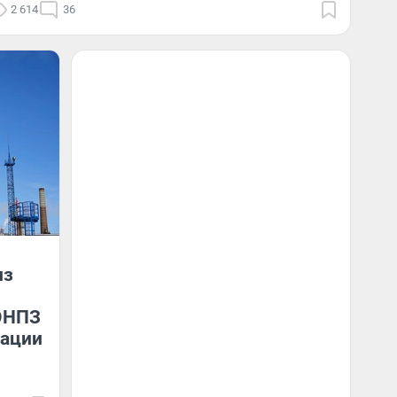
2 614
36
из
ОНПЗ
сации