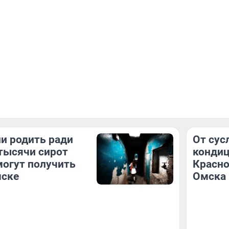
и родить ради
От сус
тысячи сирот
кондиц
могут получить
Красно
мске
Омска 