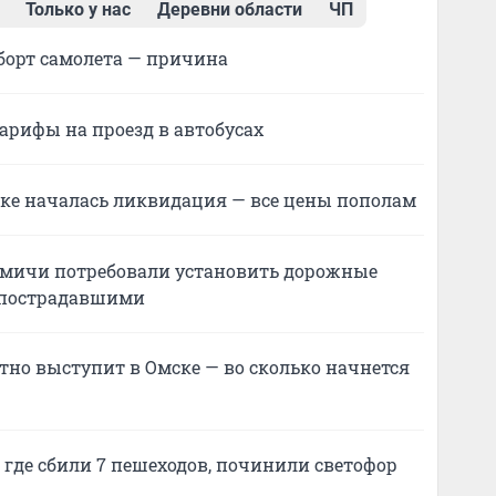
Только у нас
Деревни области
ЧП
борт самолета — причина
арифы на проезд в автобусах
ске началась ликвидация — все цены пополам
 омичи потребовали установить дорожные
8 пострадавшими
тно выступит в Омске — во сколько начнется
где сбили 7 пешеходов, починили светофор