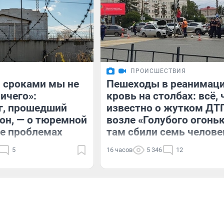
ПРОИСШЕСТВИЯ
 сроками мы не
Пешеходы в реанимаци
ичего»:
кровь на столбах: всё, 
г, прошедший
известно о жутком ДТ
зон, — о тюремной
возле «Голубого огонь
ее проблемах
там сбили семь челове
5
16 часов
5 346
12