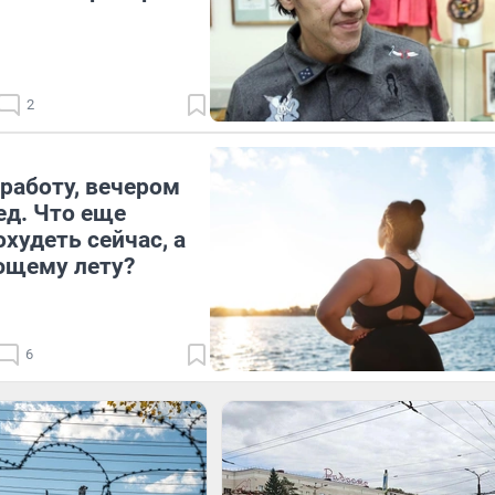
2
работу, вечером
ед. Что еще
худеть сейчас, а
ющему лету?
6