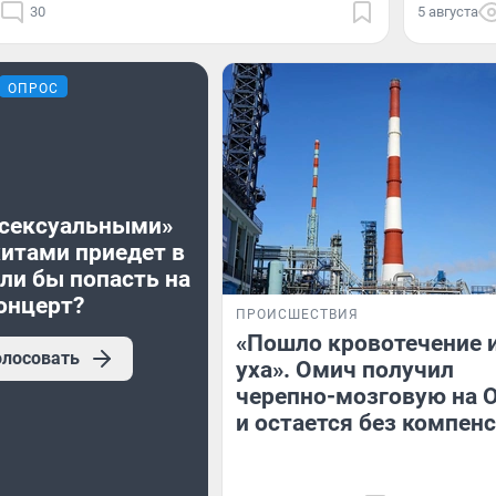
30
5 августа
ОПРОС
«сексуальными»
хитами приедет в
ли бы попасть на
онцерт?
ПРОИСШЕСТВИЯ
«Пошло кровотечение 
олосовать
уха». Омич получил
черепно-мозговую на 
и остается без компен