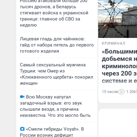
Россию атаковали больше 200
тысяч дронов, а Беларусь
стягивает войска к украинской
границе: главное об СВО за
неделю
Лицевая гладь для чайников:
КРИМИНАЛ
гайд от набора петель до первого
«Большими
готового изделия
добьемся н
Самый сексуальный мужчина
криминоло
Турции: чем Омер из
через 200 
«Клюквенного щербета» покорил
системе и 
женщин
15 часов
1 206
Всю Москву напугал
загадочный взрыв: его звук
слышали везде, а причина
неизвестна. Что это могло быть
«Смели гибриды Voyah». В
России возник дефицит