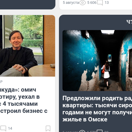
5 августа
5 606
13
Ч
ИР
икуда»: омич
тиру, уехал в
Предложили родить ра
с 4 тысячами
квартиры: тысячи сир
остроил бизнес с
годами не могут получ
жилье в Омске
14