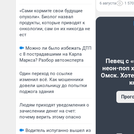
6 августа
1 570
«Сами кормите свои будущие
опухоли». Биолог назвал
продукты, которые приводят к
онкологии, сам он их никогда не
ест
Можно ли было избежать ДТП
с 8 пострадавшими на Карла
Маркса? Разбор автоэксперта
Певец с 
неон-поп 
Один переход по ссылке
Омск. Хоте
изменил всё. Как мошенники
к
довели школьницу до попытки
поджога здания
Прог
Людям приходят уведомления о
зачислении денег на счет:
почему верить этому опасно
Водитель испуганно вышел из