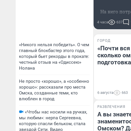
На него пот
4 часа
637
ГОРОД
«Никого нельзя победить». О чем
«Почти вся
главный блокбастер этого года,
сколько ом
который бьет рекорды в прокате:
подготовка
честный отзыв на «Одиссею»
Нолана
Не просто «хорошо», а «особенно
хорошо»: рассказали про места
Омска, созданные теми, кто
6 августа
663
влюблен в город
РАЗВЛЕЧЕНИЯ
«Чтобы нас носили на ручках,
А вы знаете
мы любим»: нерпа Сергеевна,
знаменитос
которую спасли бельком, стала
Омском? Д
звездой Сети. Видео