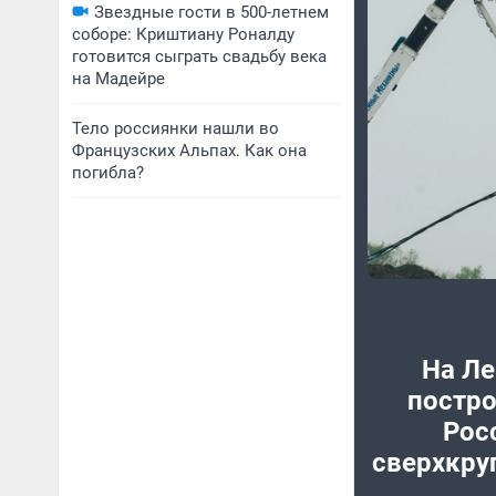
Звездные гости в 500-летнем
соборе: Криштиану Роналду
готовится сыграть свадьбу века
на Мадейре
Тело россиянки нашли во
Французских Альпах. Как она
погибла?
На Ле
постро
Рос
сверхкру