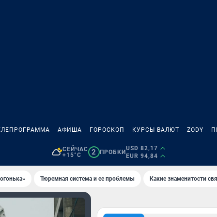
ЕЛЕПРОГРАММА
АФИША
ГОРОСКОП
КУРСЫ ВАЛЮТ
ZODY
П
USD 82,17
СЕЙЧАС
2
ПРОБКИ
+15°C
EUR 94,84
 огонька»
Тюремная система и ее проблемы
Какие знаменитости свя