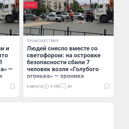
ПРОИСШЕСТВИЯ
и и
Людей снесло вместе со
что
светофором: на островке
П
безопасности сбили 7
ка» —
человек возле «Голубого
к
огонька» — хроника
6 августа
6 350
66