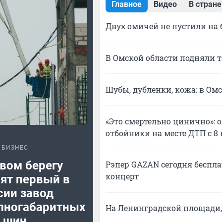
Главное
Видео
В стране
Двух омичей не пустили на 
В Омской области подняли т
Шубы, дубленки, кожа: в Ом
«Это смертельно цинично»:
отбойники на месте ДТП с 
БИЗНЕС
вом берегу
Рэпер GAZAN сегодня беспла
концерт
ят первый в
сии завод
пногабаритных
На Ленинградской площади, 
шин