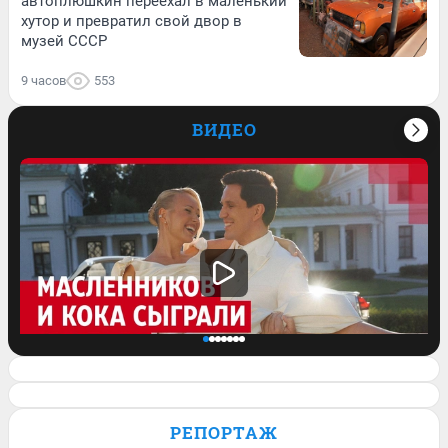
автоплюшкин переехал в маленький
хутор и превратил свой двор в
музей СССР
9 часов
553
ВИДЕО
Клава Кока и Дима Масленников
сыграли свадьбу. Кадры с торжества и
РЕПОРТАЖ
история пары — в видео