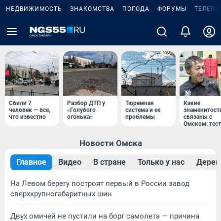
НЕДВИЖИМОСТЬ
ЗНАКОМСТВА
ПОГОДА
ФОРУМЫ
ТЕЛЕПР
Сбили 7
Разбор ДТП у
Тюремная
Какие
человек — все,
«Голубого
система и ее
знаменитост
что известно
огонька»
проблемы
связаны с
Омском: тест
Новости Омска
Главное
Видео
В стране
Только у нас
Дерев
На Левом берегу построят первый в России завод
сверхкрупногабаритных шин
Двух омичей не пустили на борт самолета — причина