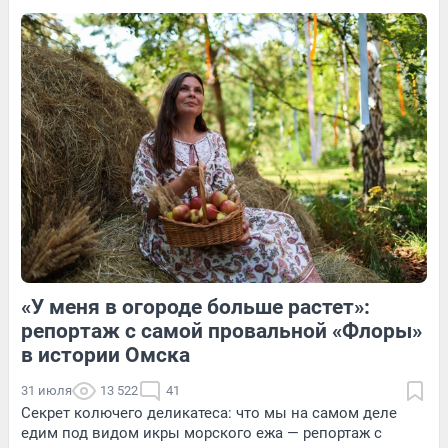
3
Обсудить
Обсудить
Обсудить
«У меня в огороде больше растет»:
1
Обсудить
3
Обсудить
репортаж с самой провальной «Флоры»
в истории Омска
31 июля
13 522
41
Секрет колючего деликатеса: что мы на самом деле
едим под видом икры морского ежа — репортаж с