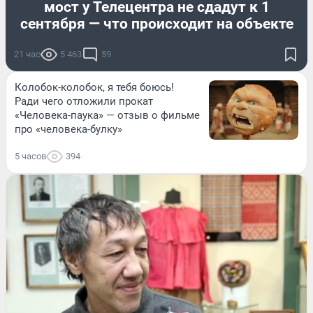
мост у Телецентра не сдадут к 1
сентября — что происходит на объекте
21 час
5 463
59
Колобок-колобок, я тебя боюсь!
Ради чего отложили прокат
«Человека-паука» — отзыв о фильме
про «человека-булку»
5 часов
394