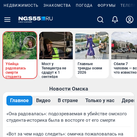
НЕДВИЖИМОСТЬ
ЗНАКОМСТВА
ПОГОДА
ФОРУМЫ
ТЕЛЕПР
Убийца
Мост у
Главные
Сбили 7
радовалась
Телецентра не
тренды осени
человек — вс
смерти
сдадут к 1
2026
что известно
студента
сентября
Новости Омска
Главное
Видео
В стране
Только у нас
Дерев
«Она радовалась»: подозреваемая в убийстве омского
студента-историка была в восторге от его смерти
«Вот за чем надо следить»: омичка пожаловалась на