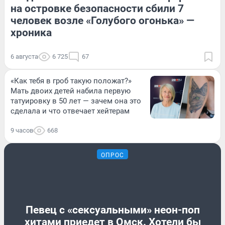
на островке безопасности сбили 7
человек возле «Голубого огонька» —
хроника
6 августа
6 725
67
«Как тебя в гроб такую положат?»
Мать двоих детей набила первую
татуировку в 50 лет — зачем она это
сделала и что отвечает хейтерам
9 часов
668
ОПРОС
Певец с «сексуальными» неон-поп
хитами приедет в Омск. Хотели бы