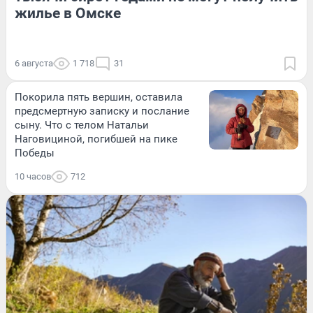
жилье в Омске
6 августа
1 718
31
Покорила пять вершин, оставила
предсмертную записку и послание
сыну. Что с телом Натальи
Наговициной, погибшей на пике
Победы
10 часов
712