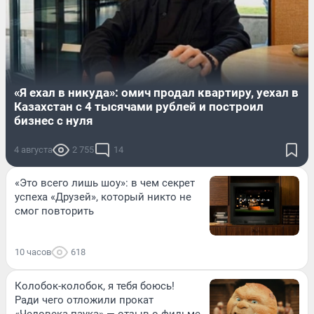
«Я ехал в никуда»: омич продал квартиру, уехал в
Казахстан с 4 тысячами рублей и построил
бизнес с нуля
4 августа
2 755
14
«Это всего лишь шоу»: в чем секрет
успеха «Друзей», который никто не
смог повторить
10 часов
618
Колобок-колобок, я тебя боюсь!
Ради чего отложили прокат
«Человека-паука» — отзыв о фильме