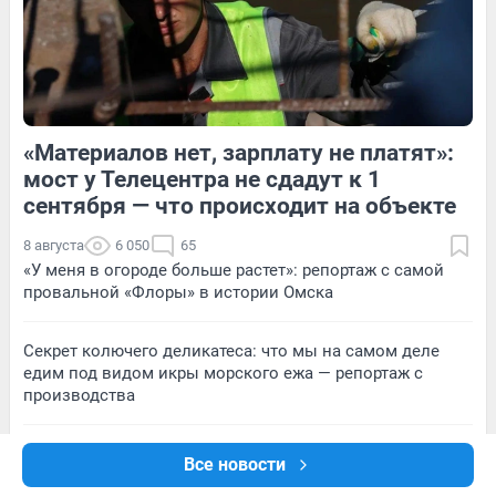
2
Обсудить
6
Обсудить
«Материалов нет, зарплату не платят»:
1
Обсудить
5
Обсудить
мост у Телецентра не сдадут к 1
сентября — что происходит на объекте
8 августа
6 050
65
«У меня в огороде больше растет»: репортаж с самой
провальной «Флоры» в истории Омска
Секрет колючего деликатеса: что мы на самом деле
едим под видом икры морского ежа — репортаж с
производства
«Страшно, жить-то хочется». Что происходит вокруг
Все новости
атакованного БПЛА склада Wildberries в Волгограде —