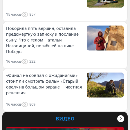
15 часов
857
Покорила пять вершин, оставила
предсмертную записку и послание
сыну. Что с телом Натальи
Наговициной, погибшей на пике
Победы
16 часов
222
«Финал не совпал с ожиданиями»:
стоит ли смотреть фильм «Старый
орел» на большом экране — честная
рецензия
16 часов
809
ВИДЕО