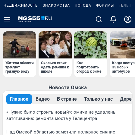
НЕДВИЖИМОСТЬ
ЗНАКОМСТВА
ПОГОДА
ФОРУМЫ
ТЕЛЕПР
Жители области
Сколько стоит
Как
Когда поступ
требуют
одеть ребенка к
подготовить
35 новых
грязную воду
школе
огород к зиме
автобусов
Новости Омска
Главное
Видео
В стране
Только у нас
Дерев
«Нужно было строить новый»: омичи не удивлены
затягиванию ремонта моста у Телецентра
Над Омской областью заметили полярное сияние