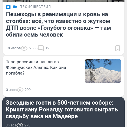
ПРОИСШЕСТВИЯ
Пешеходы в реанимации и кровь на
столбах: всё, что известно о жутком
ДТП возле «Голубого огонька» — там
сбили семь человек
19 часов
5 565
12
Тело россиянки нашли во
Французских Альпах. Как она
погибла?
3 часа
299
СПОРТ
Звездные гости в 500-летнем соборе:
Криштиану Роналду готовится сыграть
свадьбу века на Мадейре
3 часа
273