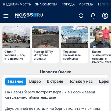
НЕДВИЖИМОСТЬ
ЗНАКОМСТВА
ПОГОДА
ФОРУМЫ
ТЕЛЕПР
Сбили 7
Разбор ДТП у
Тюремная
Какие
человек — все,
«Голубого
система и ее
знаменитост
что известно
огонька»
проблемы
связаны с
Омском: тест
Новости Омска
Главное
Видео
В стране
Только у нас
Дерев
На Левом берегу построят первый в России завод
сверхкрупногабаритных шин
Двух омичей не пустили на борт самолета — причина