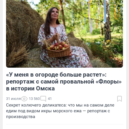
Обсудить
2
Обсудить
«У меня в огороде больше растет»:
1
Обсудить
3
Обсудить
репортаж с самой провальной «Флоры»
в истории Омска
31 июля
13 560
41
Секрет колючего деликатеса: что мы на самом деле
едим под видом икры морского ежа — репортаж с
производства