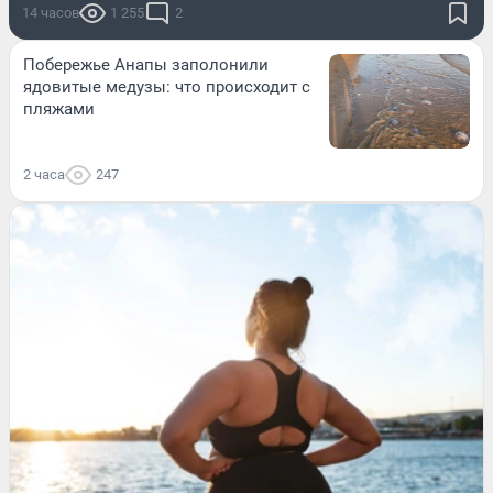
14 часов
1 255
2
Побережье Анапы заполонили
ядовитые медузы: что происходит с
пляжами
2 часа
247