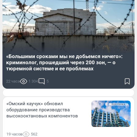
«Большими сроками мы не добьемся ничего»:
криминолог, прошедший через 200 зон, — о
тюремной системе и ее проблемах
22 часа
1 304
5
«Омский каучук» обновил
оборудование производства
высокооктановых компонентов
19 часов
562