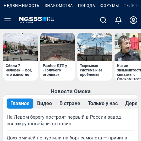
НЕДВИЖИМОСТЬ
ЗНАКОМСТВА
ПОГОДА
ФОРУМЫ
ТЕЛЕПР
Сбили 7
Разбор ДТП у
Тюремная
Какие
человек — все,
«Голубого
система и ее
знаменитост
что известно
огонька»
проблемы
связаны с
Омском: тест
Новости Омска
Главное
Видео
В стране
Только у нас
Дерев
На Левом берегу построят первый в России завод
сверхкрупногабаритных шин
Двух омичей не пустили на борт самолета — причина