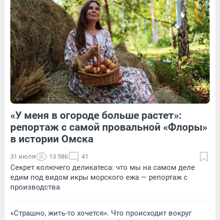
Обсудить
3
Обсудить
«У меня в огороде больше растет»:
1
Обсудить
3
Обсудить
репортаж с самой провальной «Флоры»
в истории Омска
31 июля
13 586
41
Секрет колючего деликатеса: что мы на самом деле
едим под видом икры морского ежа — репортаж с
производства
«Страшно, жить-то хочется». Что происходит вокруг