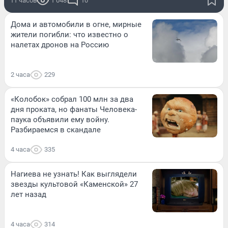
11 часов
1 048
10
Дома и автомобили в огне, мирные
жители погибли: что известно о
налетах дронов на Россию
2 часа
229
«Колобок» собрал 100 млн за два
дня проката, но фанаты Человека-
паука объявили ему войну.
Разбираемся в скандале
4 часа
335
Нагиева не узнать! Как выглядели
звезды культовой «Каменской» 27
лет назад
4 часа
314