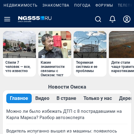
НЕДВИЖИМОСТЬ
ЗНАКОМСТВА
ПОГОДА
ФОРУМЫ
ТЕЛЕПР
Сбили 7
Какие
Тюремная
Дети стали
человек — все,
знаменитости
система и ее
чаще травит
что известно
связаны с
проблемы
наркотиками
Омском: тест
Новости Омска
Главное
Видео
В стране
Только у нас
Дерев
Можно ли было избежать ДТП с 8 пострадавшими на
Карла Маркса? Разбор автоэксперта
Водитель испуганно вышел из машины: появилось