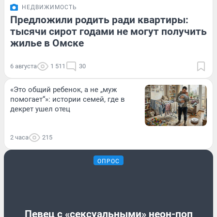
НЕДВИЖИМОСТЬ
Предложили родить ради квартиры:
тысячи сирот годами не могут получить
жилье в Омске
6 августа
1 511
30
«Это общий ребенок, а не „муж
помогает“»: истории семей, где в
декрет ушел отец
2 часа
215
ОПРОС
Певец с «сексуальными» неон-поп