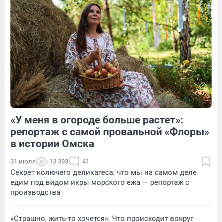
3
Обсудить
3
Обсудить
«У меня в огороде больше растет»:
9
Обсудить
1
Обсудить
репортаж с самой провальной «Флоры»
в истории Омска
31 июля
13 393
41
Секрет колючего деликатеса: что мы на самом деле
едим под видом икры морского ежа — репортаж с
производства
«Страшно, жить-то хочется». Что происходит вокруг