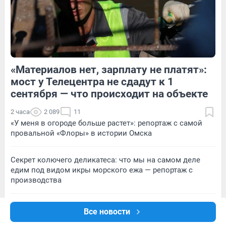
1
Обсудить
3
Обсудить
«Материалов нет, зарплату не платят»:
1
Обсудить
3
Обсудить
мост у Телецентра не сдадут к 1
сентября — что происходит на объекте
2 часа
2 089
11
«У меня в огороде больше растет»: репортаж с самой
провальной «Флоры» в истории Омска
Секрет колючего деликатеса: что мы на самом деле
едим под видом икры морского ежа — репортаж с
производства
«Страшно, жить-то хочется». Что происходит вокруг
Все новости
атакованного БПЛА склада Wildberries в Волгограде —