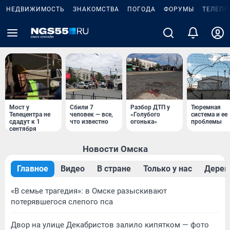
НЕДВИЖИМОСТЬ
ЗНАКОМСТВА
ПОГОДА
ФОРУМЫ
ТЕЛЕПР
Мост у
Сбили 7
Разбор ДТП у
Тюремная
Телецентра не
человек — все,
«Голубого
система и ее
сдадут к 1
что известно
огонька»
проблемы
сентября
Новости Омска
Главное
Видео
В стране
Только у нас
Дерев
«В семье трагедия»: в Омске разыскивают
потерявшегося слепого пса
Двор на улице Декабристов залило кипятком — фото