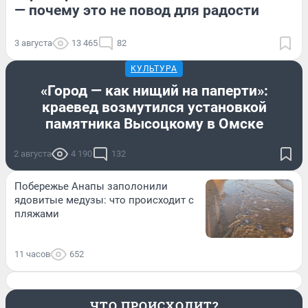
— почему это не повод для радости
3 августа
13 465
82
КУЛЬТУРА
«Город — как нищий на паперти»:
краевед возмутился установкой
памятника Высоцкому в Омске
2 августа
4 190
132
Побережье Анапы заполонили
ядовитые медузы: что происходит с
пляжами
11 часов
652
ЧТО ПРОИСХОДИТ?