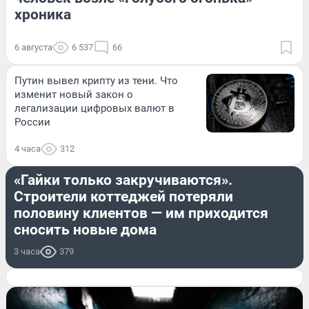
хроника
6 августа
6 537
66
Путин вывел крипту из тени. Что
изменит новый закон о
легализации цифровых валют в
России
4 часа
312
НЕДВИЖИМОСТЬ
«Гайки только закручиваются».
Строители коттеджей потеряли
половину клиентов — им приходится
сносить новые дома
3 часа
379