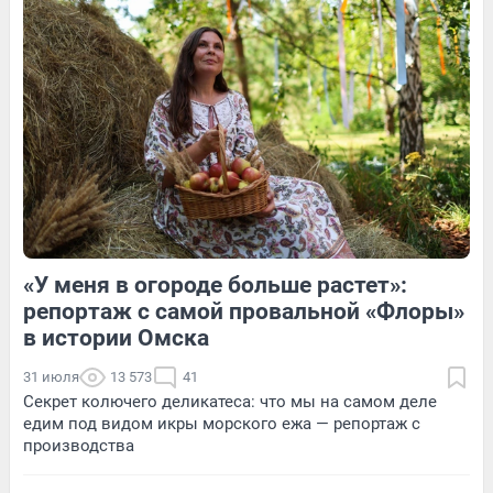
Обсудить
2
Обсудить
«У меня в огороде больше растет»:
1
Обсудить
3
Обсудить
репортаж с самой провальной «Флоры»
в истории Омска
31 июля
13 573
41
Секрет колючего деликатеса: что мы на самом деле
едим под видом икры морского ежа — репортаж с
производства