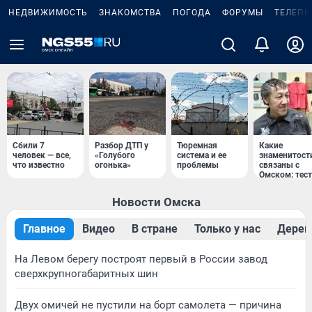
НЕДВИЖИМОСТЬ
ЗНАКОМСТВА
ПОГОДА
ФОРУМЫ
ТЕЛЕПР
Сбили 7
Разбор ДТП у
Тюремная
Какие
человек — все,
«Голубого
система и ее
знаменитост
что известно
огонька»
проблемы
связаны с
Омском: тест
Новости Омска
Главное
Видео
В стране
Только у нас
Дерев
На Левом берегу построят первый в России завод
сверхкрупногабаритных шин
Двух омичей не пустили на борт самолета — причина