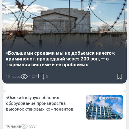
«Большими сроками мы не добьемся ничего»:
криминолог, прошедший через 200 зон, — о
тюремной системе и ее проблемах
19 часов
1 271
5
«Омский каучук» обновил
оборудование производства
высокооктановых компонентов
16 часов
555