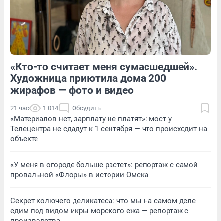
6
Обсудить
8
Обсудить
«Кто-то считает меня сумасшедшей».
3
Обсудить
7
Обсудить
Художница приютила дома 200
жирафов — фото и видео
21 час
1 014
Обсудить
«Материалов нет, зарплату не платят»: мост у
Телецентра не сдадут к 1 сентября — что происходит на
объекте
«У меня в огороде больше растет»: репортаж с самой
провальной «Флоры» в истории Омска
Секрет колючего деликатеса: что мы на самом деле
едим под видом икры морского ежа — репортаж с
производства