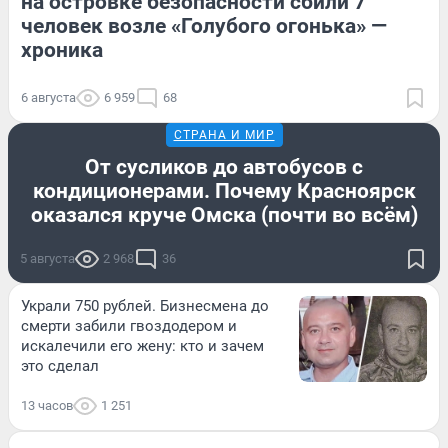
на островке безопасности сбили 7
человек возле «Голубого огонька» —
хроника
6 августа
6 959
68
СТРАНА И МИР
От сусликов до автобусов с
кондиционерами. Почему Красноярск
оказался круче Омска (почти во всём)
5 августа
2 968
36
Украли 750 рублей. Бизнесмена до
смерти забили гвоздодером и
искалечили его жену: кто и зачем
это сделал
13 часов
1 251