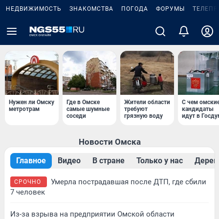
НЕДВИЖИМОСТЬ
ЗНАКОМСТВА
ПОГОДА
ФОРУМЫ
ТЕЛЕПР
Нужен ли Омску
Где в Омске
Жители области
С чем омски
метротрам
самые шумные
требуют
кандидаты
соседи
грязную воду
идут в Госду
Новости Омска
Главное
Видео
В стране
Только у нас
Дерев
Умерла пострадавшая после ДТП, где сбили
СРОЧНО
7 человек
Из-за взрыва на предприятии Омской области