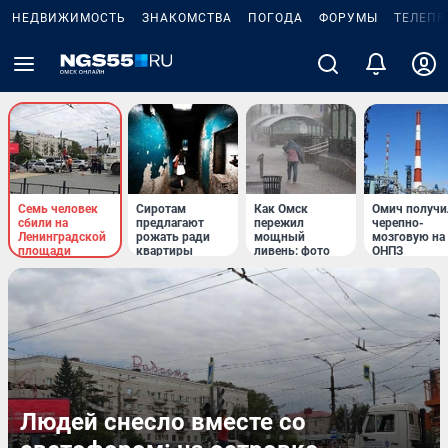
НЕДВИЖИМОСТЬ
ЗНАКОМСТВА
ПОГОДА
ФОРУМЫ
ТЕЛЕПР
Семь человек
Сиротам
Как Омск
Омич получи
сбили на
предлагают
пережил
черепно-
Ленинградской
рожать ради
мощный
мозговую на
площади
квартиры
ливень: фото
ОНПЗ
Людей снесло вместе со