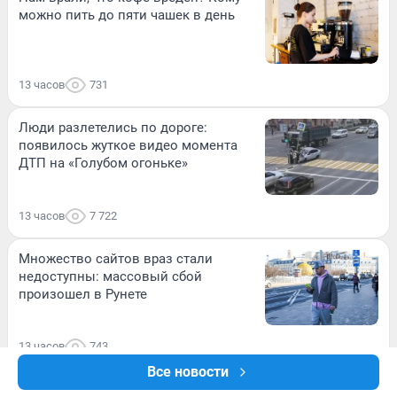
можно пить до пяти чашек в день
13 часов
731
Люди разлетелись по дороге:
появилось жуткое видео момента
ДТП на «Голубом огоньке»
13 часов
7 722
Множество сайтов враз стали
недоступны: массовый сбой
произошел в Рунете
13 часов
743
Все новости
ВИДЕО