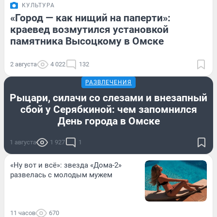
КУЛЬТУРА
«Город — как нищий на паперти»:
краевед возмутился установкой
памятника Высоцкому в Омске
2 августа
4 022
132
РАЗВЛЕЧЕНИЯ
Рыцари, силачи со слезами и внезапный
сбой у Серябкиной: чем запомнился
День города в Омске
1 августа
1 927
1
«Ну вот и всё»: звезда «Дома-2»
развелась с молодым мужем
11 часов
670