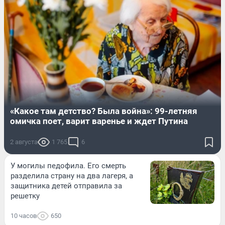
«Какое там детство? Была война»: 99-летняя
омичка поет, варит варенье и ждет Путина
2 августа
1 765
6
У могилы педофила. Его смерть
разделила страну на два лагеря, а
защитника детей отправила за
решетку
10 часов
650