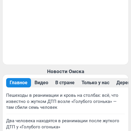
Новости Омска
Главное
Видео
В стране
Только у нас
Дерев
Пешеходы в реанимации и кровь на столбах: всё, что
известно о жутком ДТП возле «Голубого огонька» —
там сбили семь человек
Два человека находятся в реанимации после жуткого
ДТП у «Голубого огонька»