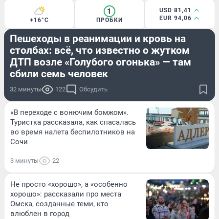
1
USD 81,41
EUR 94,06
+16°C
ПРОБКИ
ХРОНИКА
Пешеходы в реанимации и кровь на
столбах: всё, что известно о жутком
ДТП возле «Голубого огонька» — там
сбили семь человек
32 минуты
122
Обсудить
«В переходе с вонючим бомжом».
Туристка рассказала, как спасалась
во время налета беспилотников на
Сочи
3 минуты
22
Не просто «хорошо», а «особенно
хорошо»: рассказали про места
Омска, созданные теми, кто
влюблен в город