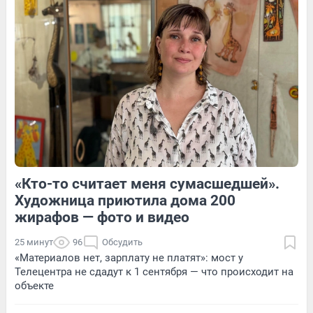
Обсудить
2
Обсудить
6
Обсудить
«Кто-то считает меня сумасшедшей».
1
Обсудить
5
Обсудить
Художница приютила дома 200
жирафов — фото и видео
25 минут
96
Обсудить
«Материалов нет, зарплату не платят»: мост у
Телецентра не сдадут к 1 сентября — что происходит на
объекте