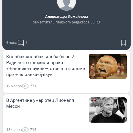
Александра Исмайлова
заместитель главного редактора 63.RU
4 часа
1
Колобок-колобок, я тебя боюсь!
Ради чего отложили прокат
«Человека-паука» — отзыв о фильме
про «человека-булку»
12 часов
771
В Аргентине умер отец Лионеля
Месси
13 часов
714