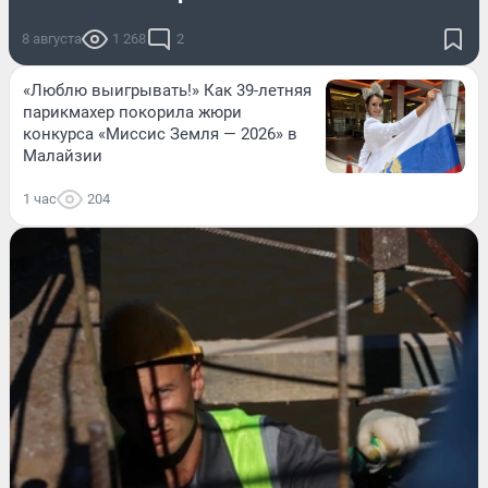
8 августа
1 268
2
«Люблю выигрывать!» Как 39-летняя
парикмахер покорила жюри
конкурса «Миссис Земля — 2026» в
Малайзии
1 час
204