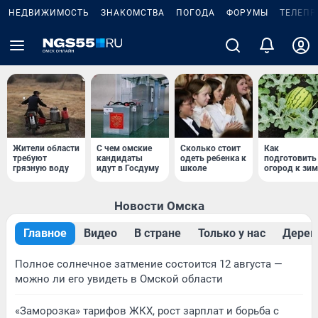
НЕДВИЖИМОСТЬ
ЗНАКОМСТВА
ПОГОДА
ФОРУМЫ
ТЕЛЕПР
Жители области
С чем омские
Сколько стоит
Как
требуют
кандидаты
одеть ребенка к
подготовить
грязную воду
идут в Госдуму
школе
огород к зим
Новости Омска
Главное
Видео
В стране
Только у нас
Дерев
Полное солнечное затмение состоится 12 августа —
можно ли его увидеть в Омской области
«Заморозка» тарифов ЖКХ, рост зарплат и борьба с